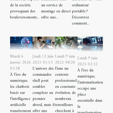
de la société,
un service de
ordinateur
provoquant des
montage en direct
portable ?
bouleversements...
offre une...
Découvrez
comment...
Mardi 6
Jeudi 12 juin
Lundi 9 juin
Lundi 9 juin
janvier 2026
2025 01:53
2025 08:20
2025 02:32
03:38
L'univers des
Dans un
À l’ère du
À l’ère du
commandes
contexte
numérique,
numérique,
shell peut
professionnel
l’automatisation
les chatbots
sembler
en constante
occupe une
basés sur
complexe au
évolution, de
place
l’intelligence
premier
nombreux
essentielle dans
artificielle
abord, mais il
travailleurs
la
transforment
offre une
cherchent à
transformation