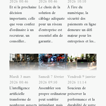
2026 00:46
2026 00:46
2026 10:10
Et si la prochaine
Le choix de la
À l’ère du
décision
solution de
numérique, la
importante, celle
câblage adéquate
sécurité des
que vous confiez
pour un réseau
paiements en ligne
d’ordinaire à un
d'entreprise est
demeure un défi
recruteur, un
essentiel afin de
majeur pour les
conseiller...
garantir...
entreprises et les...
Mardi 3 mars
Samedi 7 février
Vendredi 9 janvier
2026 00:46
2026 09:50
2026 11:14
L'intelligence
Assembler son
Soucieux de
artificielle
propre ordinateur
préserver la
transforme de
peut sembler
performance et la
nombreux aspects
intimidant, mais
durabilité de votre