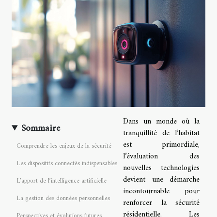
Dans un monde où la
Sommaire
tranquillité de l’habitat
est primordiale,
Comprendre les enjeux de la sécurité
l’évaluation des
Les dispositifs connectés indispensables
nouvelles technologies
devient une démarche
L’apport de l’intelligence artificielle
incontournable pour
La gestion des données personnelles
renforcer la sécurité
résidentielle. Les
Perspectives et évolutions futures