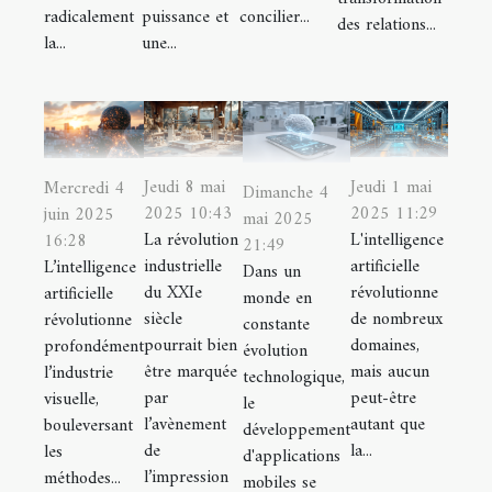
radicalement
puissance et
concilier...
des relations...
la...
une...
Jeudi 8 mai
Jeudi 1 mai
Mercredi 4
Dimanche 4
2025 10:43
2025 11:29
juin 2025
mai 2025
La révolution
L'intelligence
16:28
21:49
industrielle
artificielle
L’intelligence
Dans un
du XXIe
révolutionne
artificielle
monde en
siècle
de nombreux
révolutionne
constante
pourrait bien
domaines,
profondément
évolution
être marquée
mais aucun
l’industrie
technologique,
par
peut-être
visuelle,
le
l’avènement
autant que
bouleversant
développement
de
la...
les
d'applications
l’impression
méthodes...
mobiles se