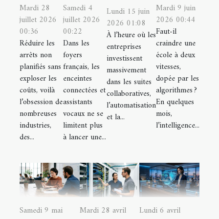
Mardi 28
Samedi 4
Mardi 9 juin
Lundi 15 juin
juillet 2026
juillet 2026
2026 00:44
2026 01:08
00:36
00:22
Faut-il
À l’heure où les
Réduire les
Dans les
craindre une
entreprises
arrêts non
foyers
école à deux
investissent
planifiés sans
français, les
vitesses,
massivement
exploser les
enceintes
dopée par les
dans les suites
coûts, voilà
connectées et
algorithmes ?
collaboratives,
l’obsession de
assistants
En quelques
l’automatisation
nombreuses
vocaux ne se
mois,
et la...
industries,
limitent plus
l’intelligence...
des...
à lancer une...
Samedi 9 mai
Mardi 28 avril
Lundi 6 avril